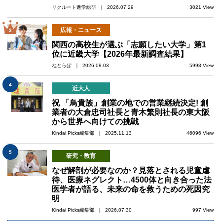
リクルート進学総研 ｜ 2026.07.29
3021 View
広報・ニュース
3
関西の高校生が選ぶ「志願したい大学」第1
位に近畿大学【2026年最新調査結果】
ねとらぼ ｜ 2026.08.03
5998 View
4
近大人
祝 「鳥貴族」創業の地での営業継続決定! 創
業者の大倉忠司社長と青木繁則社長の東大阪
から世界へ向けての挑戦
Kindai Picks編集部 ｜ 2025.11.13
46096 View
5
研究・教育
なぜ解剖が必要なのか？見落とされる児童虐
待、医療ネグレクト…4500体と向き合った法
医学者が語る、未来の命を救うための死因究
明
Kindai Picks編集部 ｜ 2026.07.30
997 View