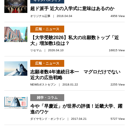
キャンパスライフ
超ド派手 近大の入学式に意味はあるのか
オリジナル記事 ｜ 2016.04.04
4956 View
広報・ニュース
【大学受験2026】私大の出願数トップ「近
大」増加数1位は？
リセマム ｜ 2026.04.10
16815 View
広報・ニュース
志願者数4年連続日本一 マグロだけでない
近大の広告戦略
NEWSポストセブン ｜ 2018.01.22
2255 View
雑学・コラム
今や「早慶近」が世界の評価！近畿大学、躍
進のワケ
ダイヤモンド・オンライン ｜ 2017.04.21
5727 View