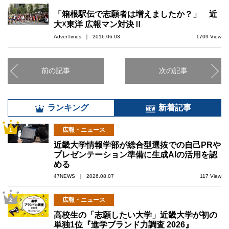
「箱根駅伝で志願者は増えましたか？」 近
大☓東洋 広報マン対決Ⅱ
AdverTimes ｜ 2016.06.03
1709 View
前の記事
次の記事
ランキング
新着記事
広報・ニュース
1
近畿大学情報学部が総合型選抜での自己PRや
プレゼンテーション準備に生成AIの活用を認
める
47NEWS ｜ 2026.08.07
117 View
広報・ニュース
2
高校生の「志願したい大学」近畿大学が初の
単独1位『進学ブランド力調査 2026』