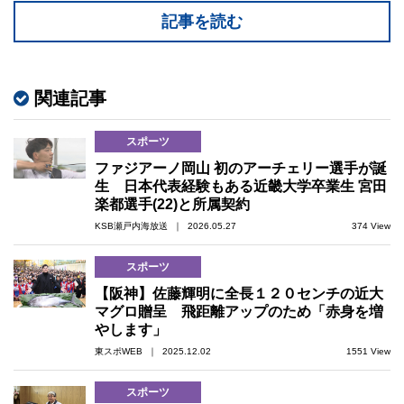
記事を読む
関連記事
スポーツ
ファジアーノ岡山 初のアーチェリー選手が誕
生 日本代表経験もある近畿大学卒業生 宮田
楽都選手(22)と所属契約
KSB瀬戸内海放送 ｜ 2026.05.27
374 View
スポーツ
【阪神】佐藤輝明に全長１２０センチの近大
マグロ贈呈 飛距離アップのため「赤身を増
やします」
東スポWEB ｜ 2025.12.02
1551 View
スポーツ