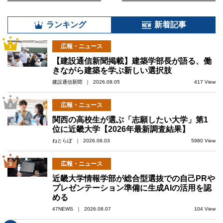
ランキング
新着記事
広報・ニュース
1
【建設通信新聞掲載】建築学部長が語る、働
きながら建築を学ぶ新しい選択肢
建設通信新聞 ｜ 2026.08.05
417 View
広報・ニュース
2
関西の高校生が選ぶ「志願したい大学」第1
位に近畿大学【2026年最新調査結果】
ねとらぼ ｜ 2026.08.03
5980 View
広報・ニュース
3
近畿大学情報学部が総合型選抜での自己PRや
プレゼンテーション準備に生成AIの活用を認
める
47NEWS ｜ 2026.08.07
104 View