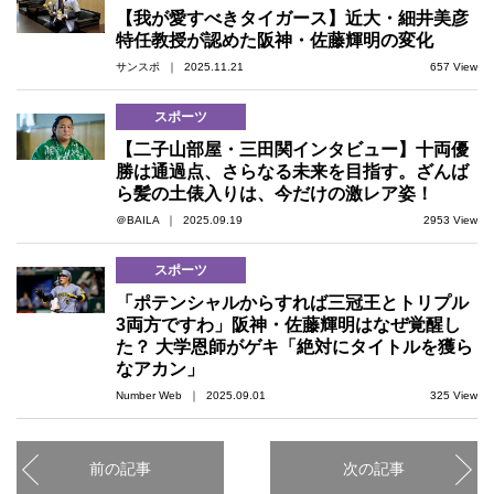
【我が愛すべきタイガース】近大・細井美彦
特任教授が認めた阪神・佐藤輝明の変化
サンスポ ｜ 2025.11.21
657 View
スポーツ
【二子山部屋・三田関インタビュー】十両優
勝は通過点、さらなる未来を目指す。ざんば
ら髪の土俵入りは、今だけの激レア姿！
＠BAILA ｜ 2025.09.19
2953 View
スポーツ
「ポテンシャルからすれば三冠王とトリプル
3両方ですわ」阪神・佐藤輝明はなぜ覚醒し
た？ 大学恩師がゲキ「絶対にタイトルを獲ら
なアカン」
Number Web ｜ 2025.09.01
325 View
前の記事
次の記事