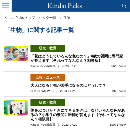
Kindai Picks トップ
タグ一覧
生物
「生物」に関する記事一覧
研究・教育
「花はどうしていろんな色なの？」4歳の質問に専門家
が答えます【それってなんなん？相談所】
Kindai Picks編集部 ｜ 2023.07.28
5658 View
広報・ニュース
大人になると虫が苦手になるのはどうして？
NHK NEWS WEB ｜ 2023.07.21
1923 View
研究・教育
体をぶつけたときにできるあざは、なぜいろんな色があ
るの？小学生の疑問に医師が答えます【それってなんな
ん？相談所】
Kindai Picks編集部 ｜ 2023.07.20
19573 View