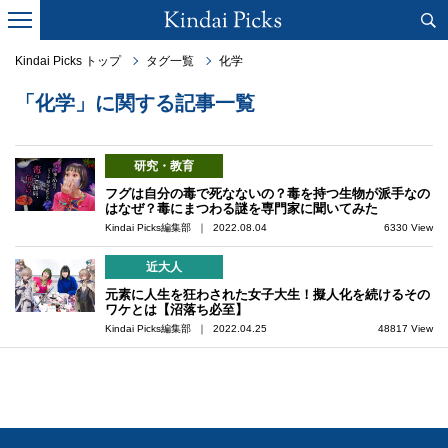
Kindai Picks トップ
タグ一覧
化学
「化学」に関する記事一覧
研究・教育
フグは自分の毒で死なないの？毒を持つ生物が派手なの
はなぜ？毒にまつわる謎を専門家に聞いてみた
Kindai Picks編集部 ｜ 2022.08.04
6330 View
近大人
元素に人生を狂わされた女子大生！擬人化を続けるその
ワケとは【沼落ち必至】
Kindai Picks編集部 ｜ 2022.04.25
48817 View