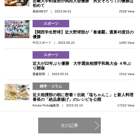
近畿大学剣道部が関西大会優勝 男女そろっての優勝は
初めて
産経WEST ｜ 2023.06.01
2528 View
スポーツ
【関西学生野球】近大野球部が「春連覇」通算49度目の
優勝
中日スポーツ ｜ 2023.05.22
1450 View
スポーツ
近大が22年ぶり優勝 大学選抜相撲宇和島大会 ４年ぶ
り開催
愛媛新聞 ｜ 2023.05.01
1514 View
雑学・コラム
近大相撲部の朝に密着！伝統「塩ちゃんこ」と新人料理
番長の「絶品唐揚げ」のレシピを公開
Kindai Picks編集部 ｜ 2023.03.10
17222 View
次の記事