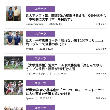
スポーツ
近大アメフト部、関西3強の壁乗り越える QB小林洋也
「本格的に大学日本一を目指す」
Sponichi Annex ｜ 2025.07.03
574 View
スポーツ
近大・平本恵也コーチ「切れない包丁100本より……」
約10プレーで全勝の春（上）
4years. ｜ 2025.06.28
230 View
スポーツ
【大学選手権】近大コールド大勝発進「楽しんでやろ
う」プロ注目・勝田が3安打けん引
スポニチアネックス ｜ 2025.06.10
563 View
スポーツ
近畿大学QB小林洋也の「空白の一年」 ラストイヤー
に人生変えた先輩を追いかける
4years. ｜ 2025.05.31
367 View
スポーツ