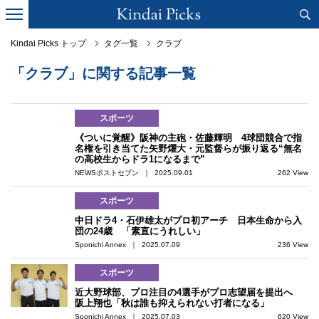
Kindai Picks トップ
タグ一覧
クラブ
「クラブ」に関する記事一覧
スポーツ
《ついに覚醒》阪神の主砲・佐藤輝明 4球団競合で指
名権を引き当てた矢野燿大・元監督らが振り返る“無名
の高校生からドラ1になるまで”
NEWSポストセブン ｜ 2025.09.01
262 View
スポーツ
中日ドラ4・石伊雄太がプロ初アーチ 日本生命から入
団の24歳 「素直にうれしい」
Sponichi Annex ｜ 2025.07.09
236 View
スポーツ
近大野球部、プロ注目の4選手がプロ志望届を提出へ
阪上翔也「秋は誰も抑えられない打者になる」
Sponichi Annex ｜ 2025.07.03
620 View