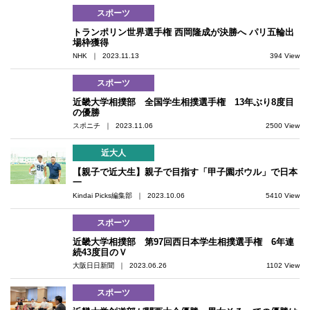
スポーツ
トランポリン世界選手権 西岡隆成が決勝へ パリ五輪出
場枠獲得
NHK ｜ 2023.11.13
394 View
スポーツ
近畿大学相撲部 全国学生相撲選手権 13年ぶり8度目
の優勝
スポニチ ｜ 2023.11.06
2500 View
近大人
【親子で近大生】親子で目指す「甲子園ボウル」で日本
一
Kindai Picks編集部 ｜ 2023.10.06
5410 View
スポーツ
近畿大学相撲部 第97回西日本学生相撲選手権 6年連
続43度目のＶ
大阪日日新聞 ｜ 2023.06.26
1102 View
スポーツ