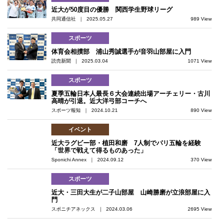
近大が50度目の優勝 関西学生野球リーグ
共同通信社 ｜ 2025.05.27
989 View
スポーツ
体育会相撲部 浦山秀誠選手が音羽山部屋に入門
読売新聞 ｜ 2025.03.04
1071 View
スポーツ
夏季五輪日本人最長６大会連続出場アーチェリー・古川
高晴が引退。近大洋弓部コーチへ
スポーツ報知 ｜ 2024.10.21
890 View
イベント
近大ラグビー部・植田和磨 7人制でパリ五輪を経験
「世界で戦えて得るものあった」
Sponichi Annex ｜ 2024.09.12
370 View
スポーツ
近大・三田大生が二子山部屋 山崎勝磨が立浪部屋に入
門
スポニチアネックス ｜ 2024.03.06
2695 View