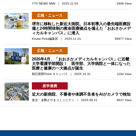
YTV NEWS NNN ｜ 2025.11.03
2946 View
広報・ニュース
堺市に移転した新近大病院。日本初導入の最先端医療設
備と24時間体制の救命医療拠点を備えた「おおさかメデ
ィカルキャンパス」に潜入
Kindai Picks編集部 ｜ 2025.11.01
69977 View
広報・ニュース
2026年4月、「おおさかメディカルキャンパス」に近畿
大学看護学部開設！ 医学部、大学病院と一体になった
医療と健康の一大拠点が誕生
朝日新聞Think キャンパス ｜ 2025.10.31
1164 View
産学連携
近大の新病院、不審者や体調不良者をAIがカメラで検知
泉北・金剛さやまコミュニティ ｜ 2025.08.21
9937 View