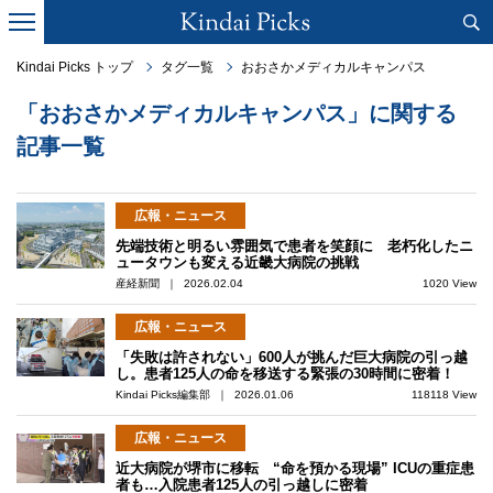
Kindai Picks トップ
タグ一覧
おおさかメディカルキャンパス
「おおさかメディカルキャンパス」に関する
記事一覧
広報・ニュース
先端技術と明るい雰囲気で患者を笑顔に 老朽化したニ
ュータウンも変える近畿大病院の挑戦
産経新聞 ｜ 2026.02.04
1020 View
広報・ニュース
「失敗は許されない」600人が挑んだ巨大病院の引っ越
し。患者125人の命を移送する緊張の30時間に密着！
Kindai Picks編集部 ｜ 2026.01.06
118118 View
広報・ニュース
近大病院が堺市に移転 “命を預かる現場” ICUの重症患
者も…入院患者125人の引っ越しに密着