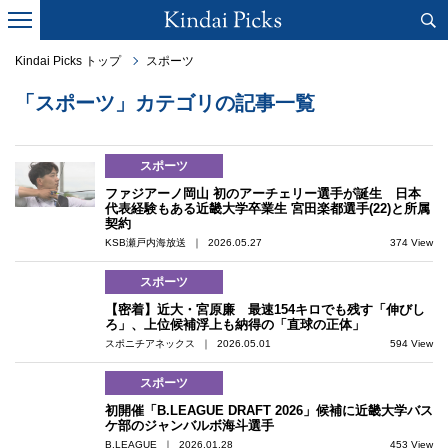
Kindai Picks トップ
スポーツ
「スポーツ」カテゴリの記事一覧
スポーツ
ファジアーノ岡山 初のアーチェリー選手が誕生 日本
代表経験もある近畿大学卒業生 宮田楽都選手(22)と所属
契約
KSB瀬戸内海放送 ｜ 2026.05.27
374 View
スポーツ
【密着】近大・宮原廉 最速154キロでも残す「伸びし
ろ」、上位候補浮上も納得の「直球の正体」
スポニチアネックス ｜ 2026.05.01
594 View
スポーツ
初開催「B.LEAGUE DRAFT 2026」候補に近畿大学バス
ケ部のジャンバルボ海斗選手
B.LEAGUE ｜ 2026.01.28
453 View