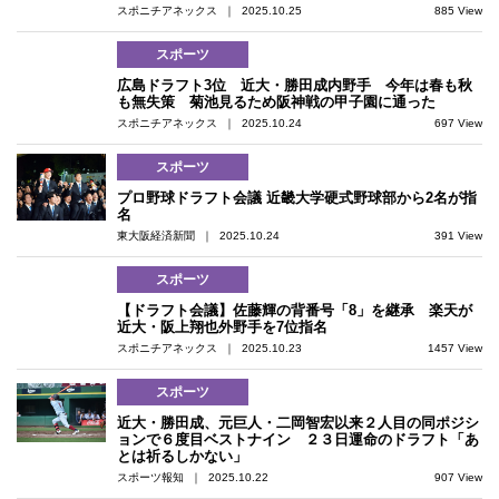
スポニチアネックス ｜ 2025.10.25
885 View
スポーツ
広島ドラフト3位 近大・勝田成内野手 今年は春も秋
も無失策 菊池見るため阪神戦の甲子園に通った
スポニチアネックス ｜ 2025.10.24
697 View
スポーツ
プロ野球ドラフト会議 近畿大学硬式野球部から2名が指
名
東大阪経済新聞 ｜ 2025.10.24
391 View
スポーツ
【ドラフト会議】佐藤輝の背番号「8」を継承 楽天が
近大・阪上翔也外野手を7位指名
スポニチアネックス ｜ 2025.10.23
1457 View
スポーツ
近大・勝田成、元巨人・二岡智宏以来２人目の同ポジシ
ョンで６度目ベストナイン ２３日運命のドラフト「あ
とは祈るしかない」
スポーツ報知 ｜ 2025.10.22
907 View