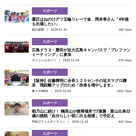
スポーツ
重圧はねのけデフ五輪リレーで金 岡本隼さん「4年後
も出場したい」
朝日新聞 ｜ 2026.01.20
180 View
スポーツ
広島ドラ３・勝田が近大広島キャンパスで「プレファン
ミーティング」に参加
デイリースポーツ ｜ 2025.12.09
375 View
スポーツ
【阪神】佐藤輝明に全長１２０センチの近大マグロ贈
呈 飛距離アップのため「赤身を増やします」
東スポWEB ｜ 2025.12.02
1551 View
スポーツ
朝乃山に続け！ 鶴英山が復帰場所で7連勝 富山出身22
歳の挑戦「自分らしい前に出る相撲」で手応え
FNNプライムオンライン ｜ 2025.11.24
445 View
スポーツ