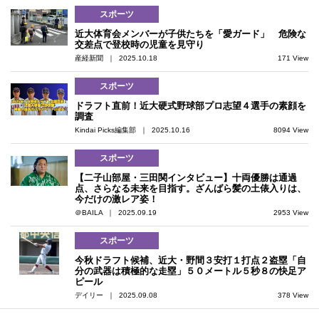
スポーツ
近大体育会メンバーが子供たちを「愛ガード」 危険な
交差点で登校時の児童を見守り
産経新聞 ｜ 2025.10.18
171 View
スポーツ
ドラフト直前！近大硬式野球部プロ志望４選手の素顔を
調査
Kindai Picks編集部 ｜ 2025.10.16
8094 View
スポーツ
【二子山部屋・三田関インタビュー】十両優勝は通過
点、さらなる未来を目指す。ざんばら髪の土俵入りは、
今だけの激レア姿！
＠BAILA ｜ 2025.09.19
2953 View
スポーツ
今秋ドラフト候補、近大・野間３安打１打点２盗塁「自
分の武器は積極的な走塁」５０メートル５秒８の快足ア
ピール
デイリー ｜ 2025.09.08
378 View