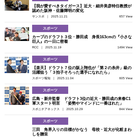
【我が愛すべきタイガース】近大・細井美彦特任教授が
認めた阪神・佐藤輝明の変化
サンスポ ｜ 2025.11.21
657 View
スポーツ
カープのドラフト３位・勝田成 身長163cmの『小さな
巨人』の一日に密着
RCC ｜ 2025.11.19
1494 View
スポーツ
【楽天】ドラフト７位の阪上翔也が「第２の糸井」級の
活躍狙う「３拍子そろった選手になれたら」
スポーツ報知 ｜ 2025.11.04
605 View
スポーツ
広島・新井監督 ドラフト3位の近大・勝田成の来春C1
軍スタート明言 「姿勢やマインドに一番ほれた」
スポニチアネックス ｜ 2025.10.29
844 View
スポーツ
三田 角界入りの目標がかなう 母校・近大が化粧まわ
しを贈呈