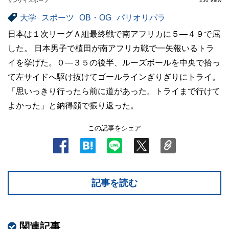
サンケイスポーツ
250 View
大学
スポーツ
OB・OG
パリオリパラ
日本は１次リーグＡ組最終戦で南アフリカに５―４９で屈
した。 日本男子で植田が南アフリカ戦で一矢報いるトラ
イを挙げた。０―３５の後半、ルーズボールを中央で拾っ
て左サイドへ駆け抜けてゴールラインぎりぎりにトライ。
「思いっきり行ったら前に道があった。トライまで行けて
よかった」と納得顔で振り返った。
この記事をシェア
記事を読む
関連記事