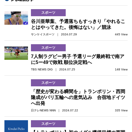
スポーツ
谷川亜華葉、予選落ちもすっきり「やれるこ
とはやってきた。後悔はない」／競泳
サンケイスポーツ ｜ 2024.07.29
445 View
スポーツ
7人制ラグビー男子 予選リーグ最終戦で南ア
に5ー49で敗戦 順位決定戦へ
TBS NEWS DIG ｜ 2024.07.25
148 View
スポーツ
「歴史が変わる瞬間を」トランポリン・西岡
隆成がパリ五輪への意気込み 合宿地ドイツ
へ出発
日テレNEWS NNN ｜ 2024.07.22
335 View
スポーツ