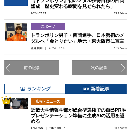
【トランポリン】初のメダル獲得目標の西岡
隆成「歴史変わる瞬間を見せられたら」
2024.07.21
272 View
スポーツ
トランポリン男子・西岡選手、日本勢初のメ
ダルへ「金とりたい」地元・東大阪市に宣言
産経新聞 ｜ 2024.07.16
159 View
前の記事
次の記事
ランキング
新着記事
広報・ニュース
1
近畿大学情報学部が総合型選抜での自己PRや
プレゼンテーション準備に生成AIの活用を認
める
47NEWS ｜ 2026.08.07
117 View