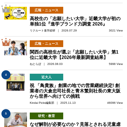
広報・ニュース
2
高校生の「志願したい大学」近畿大学が初の
単独1位『進学ブランド力調査 2026』
リクルート進学総研 ｜ 2026.07.29
3021 View
広報・ニュース
3
関西の高校生が選ぶ「志願したい大学」第1
位に近畿大学【2026年最新調査結果】
ねとらぼ ｜ 2026.08.03
5998 View
4
近大人
祝 「鳥貴族」創業の地での営業継続決定! 創
業者の大倉忠司社長と青木繁則社長の東大阪
から世界へ向けての挑戦
Kindai Picks編集部 ｜ 2025.11.13
46096 View
5
研究・教育
なぜ解剖が必要なのか？見落とされる児童虐