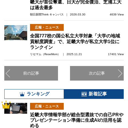
畿大が首位奪還、日大が完全復活、芝浦工大
は過去最多
朝日新聞Think キャンパス ｜ 2026.03.30
4639 View
広報・ニュース
全国777校の国公私立大学対象「大学の地域
貢献度調査」で、近畿大学が私立大学1位に
ランクイン
リセマム（ReseMom） ｜ 2025.11.21
17401 View
前の記事
次の記事
ランキング
新着記事
広報・ニュース
1
近畿大学情報学部が総合型選抜での自己PRや
プレゼンテーション準備に生成AIの活用を認
める