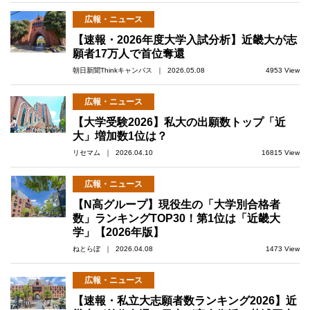
広報・ニュース
【速報・2026年度大学入試分析】近畿大が志
願者17万人で首位奪還
朝日新聞Thinkキャンパス ｜ 2026.05.08
4953 View
広報・ニュース
【大学受験2026】私大の出願数トップ「近
大」増加数1位は？
リセマム ｜ 2026.04.10
16815 View
広報・ニュース
【N高グループ】現役生の「大学別合格者
数」ランキングTOP30！第1位は「近畿大
学」【2026年版】
ねとらぼ ｜ 2026.04.08
1473 View
広報・ニュース
【速報・私立大志願者数ランキング2026】近