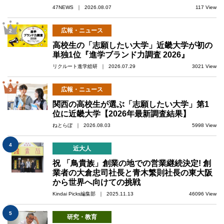
47NEWS ｜ 2026.08.07
117 View
広報・ニュース
2
高校生の「志願したい大学」近畿大学が初の
単独1位『進学ブランド力調査 2026』
リクルート進学総研 ｜ 2026.07.29
3021 View
広報・ニュース
3
関西の高校生が選ぶ「志願したい大学」第1
位に近畿大学【2026年最新調査結果】
ねとらぼ ｜ 2026.08.03
5998 View
4
近大人
祝 「鳥貴族」創業の地での営業継続決定! 創
業者の大倉忠司社長と青木繁則社長の東大阪
から世界へ向けての挑戦
Kindai Picks編集部 ｜ 2025.11.13
46096 View
5
研究・教育