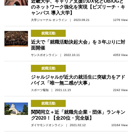
近畿大学、キャリア支援のDX化とOB/OGと
のネットワーク強化を実現【ビズリーチ・キ
ャンパス 導入大学】
大学ジャーナル オンライン ｜ 2023.09.21
1276 View
就職活動
近大で「就職活動決起大会」を３年ぶりに対
面開催
サンスポオンライン ｜ 2022.10.11
4353 View
就職活動
ジャルジャルが近大の就活生に突破力をアド
バイス「唯一無二感が大事」
スポーツ報知 ｜ 2021.11.15
2242 View
就職活動
関関同立＋近「就職先企業・団体」ランキン
グ2020！【全20位・完全版】
ダイヤモンドオンライン ｜ 2021.02.12
10164 View