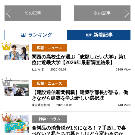
前の記事
次の記事
ランキング
新着記事
広報・ニュース
1
関西の高校生が選ぶ「志願したい大学」第1
位に近畿大学【2026年最新調査結果】
ねとらぼ ｜ 2026.08.03
5896 View
広報・ニュース
2
【建設通信新聞掲載】建築学部長が語る、働
きながら建築を学ぶ新しい選択肢
建設通信新聞 ｜ 2026.08.05
140 View
雑学・コラム
3
食料品の消費税が1％になる！？手放しで喜
べない？私たちの暮らしはどう変わるのか