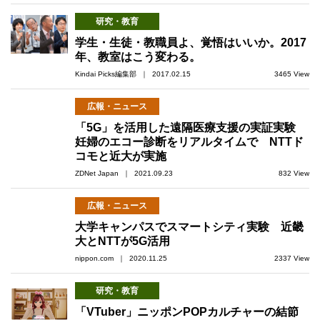
研究・教育
学生・生徒・教職員よ、覚悟はいいか。2017
年、教室はこう変わる。
Kindai Picks編集部 ｜ 2017.02.15
3465 View
広報・ニュース
「5G」を活用した遠隔医療支援の実証実験
妊婦のエコー診断をリアルタイムで NTTド
コモと近大が実施
ZDNet Japan ｜ 2021.09.23
832 View
広報・ニュース
大学キャンパスでスマートシティ実験 近畿
大とNTTが5G活用
nippon.com ｜ 2020.11.25
2337 View
研究・教育
「VTuber」ニッポンPOPカルチャーの結節