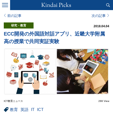
前の記事
次の記事
研究・教育
2018.04.04
ECC開発の外国語対話アプリ、近畿大学附属
高の授業で共同実証実験
ICT教育ニュース
288 View
教育
英語
IT
ICT