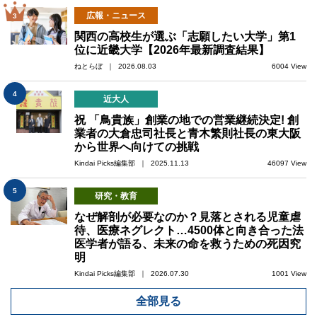
広報・ニュース
3
関西の高校生が選ぶ「志願したい大学」第1
位に近畿大学【2026年最新調査結果】
ねとらぼ ｜ 2026.08.03
6004 View
4
近大人
祝 「鳥貴族」創業の地での営業継続決定! 創
業者の大倉忠司社長と青木繁則社長の東大阪
から世界へ向けての挑戦
Kindai Picks編集部 ｜ 2025.11.13
46097 View
5
研究・教育
なぜ解剖が必要なのか？見落とされる児童虐
待、医療ネグレクト…4500体と向き合った法
医学者が語る、未来の命を救うための死因究
明
Kindai Picks編集部 ｜ 2026.07.30
1001 View
全部見る