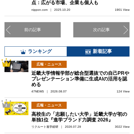
点：広がる市場、企業も個人も
nippon.com ｜ 2025.10.20
1901 View
前の記事
次の記事
ランキング
新着記事
広報・ニュース
1
近畿大学情報学部が総合型選抜での自己PRや
プレゼンテーション準備に生成AIの活用を認
める
47NEWS ｜ 2026.08.07
124 View
広報・ニュース
2
高校生の「志願したい大学」近畿大学が初の
単独1位『進学ブランド力調査 2026』
リクルート進学総研 ｜ 2026.07.29
3022 View