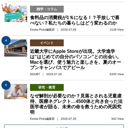
雑学・コラム
3
食料品の消費税が1％になる！？手放しで喜
べない？私たちの暮らしはどう変わるのか
Kindai Picks編集部 ｜ 2026.07.09
2139 View
4
イベント
近畿大学にApple Storeが出現。大学進学
は“はじめての自分のパソコン”との出会い。
Macを選び、使う魅力と楽しさを、夏のオー
プンキャンパスでアピール
DOUBT ｜ 2026.07.28
6205 View
5
研究・教育
なぜ解剖が必要なのか？見落とされる児童虐
待、医療ネグレクト…4500体と向き合った法
医学者が語る、未来の命を救うための死因究
明
Kindai Picks編集部 ｜ 2026.07.30
942 View