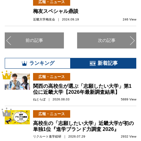
広報・ニュース
梅友スペシャル鼎談
近畿大学梅友会 ｜ 2024.09.19
246 View
前の記事
次の記事
ランキング
新着記事
広報・ニュース
1
関西の高校生が選ぶ「志願したい大学」第1
位に近畿大学【2026年最新調査結果】
ねとらぼ ｜ 2026.08.03
5889 View
広報・ニュース
2
高校生の「志願したい大学」近畿大学が初の
単独1位『進学ブランド力調査 2026』
リクルート進学総研 ｜ 2026.07.29
2932 View