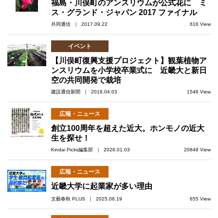
福島・川俣町のアンスリウムが公式花に ミ
ス・グランド・ジャパン 2017 ファイナル
共同通信 ｜ 2017.09.22
616 View
イベント
【川俣町復興支援プロジェクト】観葉植物ア
ンスリウムを小学校卒業式に 近畿大と新日
空の共同開発で栽培
建設通信新聞 ｜ 2018.04.03
1546 View
広報・ニュース
創立100周年を超えた近大。ホンモノの近大
生を探せ！
Kindai Picks編集部 ｜ 2026.01.03
20848 View
広報・ニュース
近畿大学に起業家が多い理由
文藝春秋 PLUS ｜ 2025.06.19
655 View