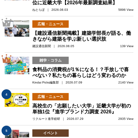
位に近畿大学【2026年最新調査結果】
ねとらぼ ｜ 2026.08.03
5896 View
広報・ニュース
2
【建設通信新聞掲載】建築学部長が語る、働
きながら建築を学ぶ新しい選択肢
建設通信新聞 ｜ 2026.08.05
139 View
雑学・コラム
3
食料品の消費税が1％になる！？手放しで喜
べない？私たちの暮らしはどう変わるのか
Kindai Picks編集部 ｜ 2026.07.09
2140 View
4
広報・ニュース
高校生の「志願したい大学」近畿大学が初の
単独1位『進学ブランド力調査 2026』
リクルート進学総研 ｜ 2026.07.29
2935 View
5
イベント