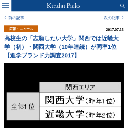
前の記事
次の記事
広報・ニュース
2017.07.13
高校生の「志願したい大学」関西では近畿大
学（初）・関西大学（10年連続）が同率1位
【進学ブランド力調査2017】