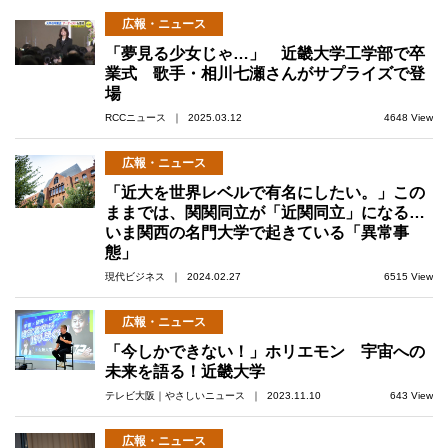
広報・ニュース
「夢見る少女じゃ…」 近畿大学工学部で卒
業式 歌手・相川七瀬さんがサプライズで登
場
RCCニュース ｜ 2025.03.12
4648 View
広報・ニュース
「近大を世界レベルで有名にしたい。」この
ままでは、関関同立が「近関同立」になる…
いま関西の名門大学で起きている「異常事
態」
現代ビジネス ｜ 2024.02.27
6515 View
広報・ニュース
「今しかできない！」ホリエモン 宇宙への
未来を語る！近畿大学
テレビ大阪｜やさしいニュース ｜ 2023.11.10
643 View
広報・ニュース