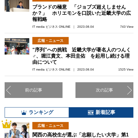
ブランドの極意 「ジョブズ超えしません
か？」 ホリエモンを口説いた近畿大学の広
報戦略
IT media ビジネス ONLINE ｜ 2023.08.04
743 View
広報・ニュース
“序列”への挑戦 近畿大学が著名人のつんく
♂、堀江貴文、本田圭佑 を起用し続ける理
由について
IT media ビジネス ONLINE ｜ 2023.08.04
1525 View
前の記事
次の記事
ランキング
新着記事
広報・ニュース
1
関西の高校生が選ぶ「志願したい大学」第1