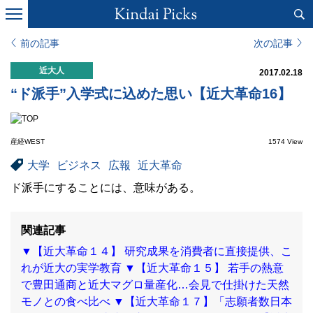
前の記事
次の記事
近大人
2017.02.18
“ド派手”入学式に込めた思い【近大革命16】
産経WEST
1574 View
大学
ビジネス
広報
近大革命
ド派手にすることには、意味がある。
関連記事
▼【近大革命１４】 研究成果を消費者に直接提供、こ
れが近大の実学教育
▼【近大革命１５】 若手の熱意
で豊田通商と近大マグロ量産化…会見で仕掛けた天然
モノとの食べ比べ
▼【近大革命１７】「志願者数日本