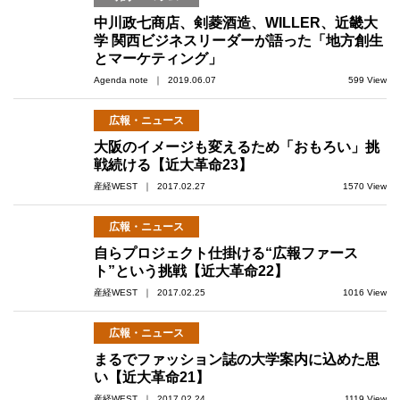
中川政七商店、剣菱酒造、WILLER、近畿大
学 関西ビジネスリーダーが語った「地方創生
とマーケティング」
Agenda note ｜ 2019.06.07
599 View
広報・ニュース
大阪のイメージも変えるため「おもろい」挑
戦続ける【近大革命23】
産経WEST ｜ 2017.02.27
1570 View
広報・ニュース
自らプロジェクト仕掛ける“広報ファース
ト”という挑戦【近大革命22】
産経WEST ｜ 2017.02.25
1016 View
広報・ニュース
まるでファッション誌の大学案内に込めた思
い【近大革命21】
産経WEST ｜ 2017.02.24
1119 View