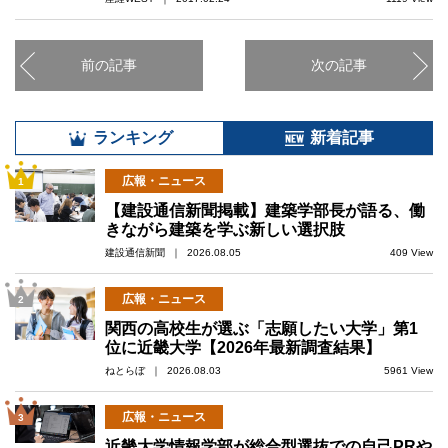
前の記事
次の記事
ランキング
新着記事
広報・ニュース
1
【建設通信新聞掲載】建築学部長が語る、働
きながら建築を学ぶ新しい選択肢
建設通信新聞 ｜ 2026.08.05
409 View
広報・ニュース
2
関西の高校生が選ぶ「志願したい大学」第1
位に近畿大学【2026年最新調査結果】
ねとらぼ ｜ 2026.08.03
5961 View
広報・ニュース
3
近畿大学情報学部が総合型選抜での自己PRや