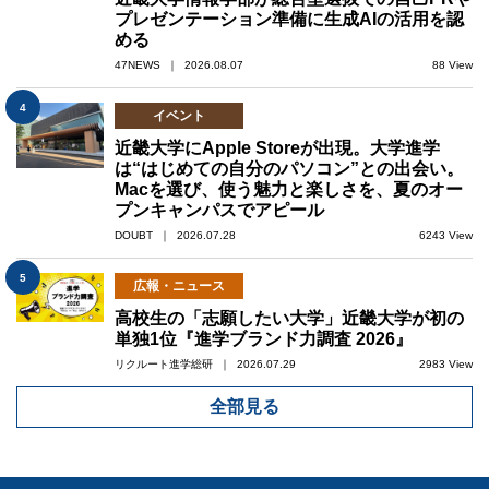
プレゼンテーション準備に生成AIの活用を認
める
47NEWS ｜ 2026.08.07
88 View
4
イベント
近畿大学にApple Storeが出現。大学進学
は“はじめての自分のパソコン”との出会い。
Macを選び、使う魅力と楽しさを、夏のオー
プンキャンパスでアピール
DOUBT ｜ 2026.07.28
6243 View
5
広報・ニュース
高校生の「志願したい大学」近畿大学が初の
単独1位『進学ブランド力調査 2026』
リクルート進学総研 ｜ 2026.07.29
2983 View
全部見る