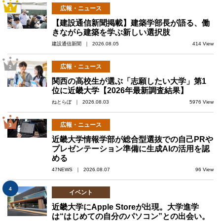
広報・ニュース
1
【建設通信新聞掲載】建築学部長が語る、働
きながら建築を学ぶ新しい選択肢
建設通信新聞 ｜ 2026.08.05
414 View
広報・ニュース
2
関西の高校生が選ぶ「志願したい大学」第1
位に近畿大学【2026年最新調査結果】
ねとらぼ ｜ 2026.08.03
5976 View
広報・ニュース
3
近畿大学情報学部が総合型選抜での自己PRや
プレゼンテーション準備に生成AIの活用を認
める
47NEWS ｜ 2026.08.07
96 View
4
イベント
近畿大学にApple Storeが出現。大学進学
は“はじめての自分のパソコン”との出会い。