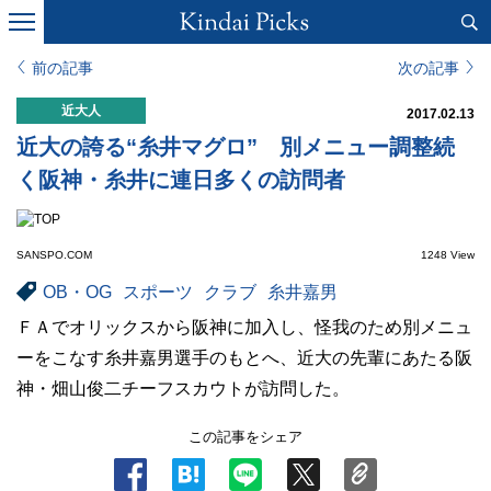
前の記事
次の記事
近大人
2017.02.13
近大の誇る“糸井マグロ” 別メニュー調整続
く阪神・糸井に連日多くの訪問者
SANSPO.COM
1248 View
OB・OG
スポーツ
クラブ
糸井嘉男
ＦＡでオリックスから阪神に加入し、怪我のため別メニュ
ーをこなす糸井嘉男選手のもとへ、近大の先輩にあたる阪
神・畑山俊二チーフスカウトが訪問した。
この記事をシェア