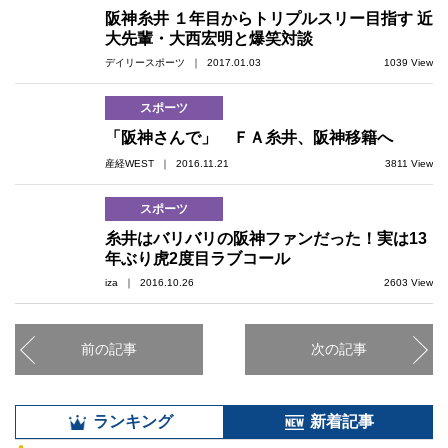
阪神糸井 １年目からトリプルスリー目指す 近
大先輩・大西宏明と爆笑対談
デイリースポーツ ｜ 2017.01.03
1039 View
スポーツ
「阪神さんで」 ＦＡ糸井、阪神移籍へ
産経WEST ｜ 2016.11.21
3811 View
スポーツ
糸井はバリバリの阪神ファンだった！実は13
年ぶり虎2度目ラブコール
iza ｜ 2016.10.26
2603 View
前の記事
次の記事
ランキング
新着記事