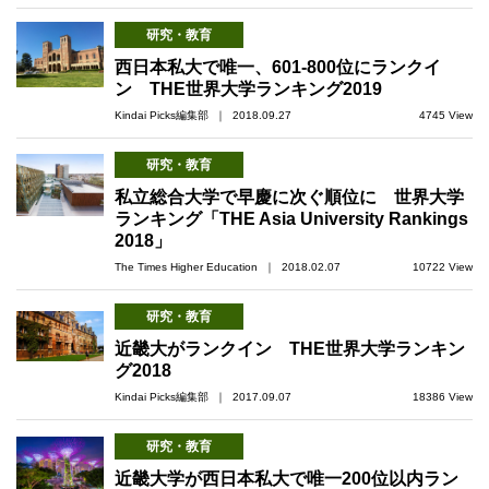
研究・教育
西日本私大で唯一、601-800位にランクイ
ン THE世界大学ランキング2019
Kindai Picks編集部 ｜ 2018.09.27
4745 View
研究・教育
私立総合大学で早慶に次ぐ順位に 世界大学
ランキング「THE Asia University Rankings
2018」
The Times Higher Education ｜ 2018.02.07
10722 View
研究・教育
近畿大がランクイン THE世界大学ランキン
グ2018
Kindai Picks編集部 ｜ 2017.09.07
18386 View
研究・教育
近畿大学が西日本私大で唯一200位以内ラン