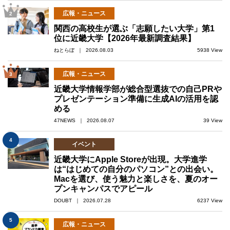
広報・ニュース
2
関西の高校生が選ぶ「志願したい大学」第1
位に近畿大学【2026年最新調査結果】
ねとらぼ ｜ 2026.08.03
5938 View
広報・ニュース
3
近畿大学情報学部が総合型選抜での自己PRや
プレゼンテーション準備に生成AIの活用を認
める
47NEWS ｜ 2026.08.07
39 View
4
イベント
近畿大学にApple Storeが出現。大学進学
は“はじめての自分のパソコン”との出会い。
Macを選び、使う魅力と楽しさを、夏のオー
プンキャンパスでアピール
DOUBT ｜ 2026.07.28
6237 View
5
広報・ニュース