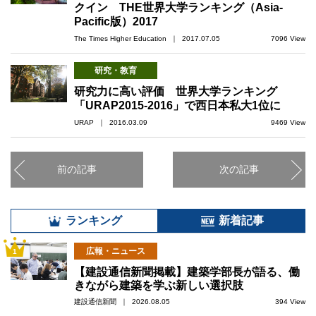
クイン THE世界大学ランキング（Asia-
Pacific版）2017
The Times Higher Education ｜ 2017.07.05
7096 View
研究・教育
研究力に高い評価 世界大学ランキング
「URAP2015-2016」で西日本私大1位に
URAP ｜ 2016.03.09
9469 View
前の記事
次の記事
ランキング
新着記事
広報・ニュース
1
【建設通信新聞掲載】建築学部長が語る、働
きながら建築を学ぶ新しい選択肢
建設通信新聞 ｜ 2026.08.05
394 View