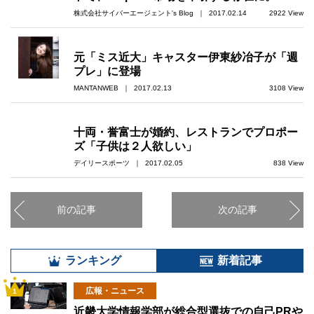
株式会社サイバーエージェント's Blog ｜ 2017.02.14
2922 View
元「ミス近大」キャスター伊東紗冶子が「週
プレ」に登場
MANTANWEB ｜ 2017.02.13
3108 View
十両・誉富士が婚約、レストランでプロポー
ズ「子供は２人欲しい」
デイリースポーツ ｜ 2017.02.05
838 View
前の記事
次の記事
ランキング
新着記事
広報・ニュース
1
近畿大学情報学部が総合型選抜での自己PRや