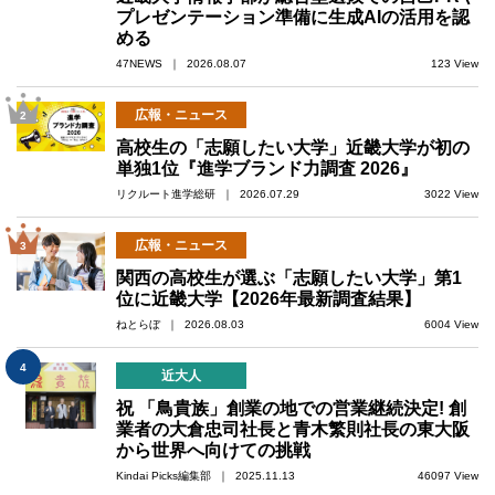
プレゼンテーション準備に生成AIの活用を認
める
47NEWS ｜ 2026.08.07
123 View
広報・ニュース
2
高校生の「志願したい大学」近畿大学が初の
単独1位『進学ブランド力調査 2026』
リクルート進学総研 ｜ 2026.07.29
3022 View
広報・ニュース
3
関西の高校生が選ぶ「志願したい大学」第1
位に近畿大学【2026年最新調査結果】
ねとらぼ ｜ 2026.08.03
6004 View
4
近大人
祝 「鳥貴族」創業の地での営業継続決定! 創
業者の大倉忠司社長と青木繁則社長の東大阪
から世界へ向けての挑戦
Kindai Picks編集部 ｜ 2025.11.13
46097 View