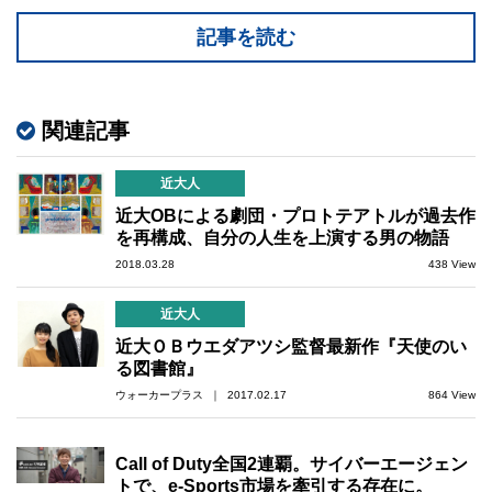
記事を読む
関連記事
近大人
近大OBによる劇団・プロトテアトルが過去作
を再構成、自分の人生を上演する男の物語
2018.03.28
438 View
近大人
近大ＯＢウエダアツシ監督最新作『天使のい
る図書館』
ウォーカープラス ｜ 2017.02.17
864 View
Call of Duty全国2連覇。サイバーエージェン
トで、e-Sports市場を牽引する存在に。