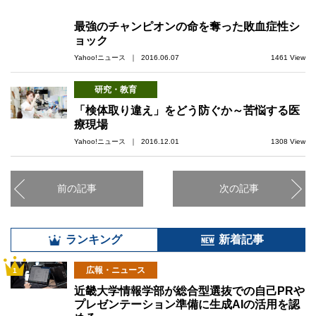
最強のチャンピオンの命を奪った敗血症性シ
ョック
Yahoo!ニュース ｜ 2016.06.07
1461 View
研究・教育
「検体取り違え」をどう防ぐか～苦悩する医
療現場
Yahoo!ニュース ｜ 2016.12.01
1308 View
前の記事
次の記事
ランキング
新着記事
広報・ニュース
1
近畿大学情報学部が総合型選抜での自己PRや
プレゼンテーション準備に生成AIの活用を認