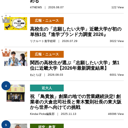
める
47NEWS ｜ 2026.08.07
122 View
広報・ニュース
2
高校生の「志願したい大学」近畿大学が初の
単独1位『進学ブランド力調査 2026』
リクルート進学総研 ｜ 2026.07.29
3022 View
広報・ニュース
3
関西の高校生が選ぶ「志願したい大学」第1
位に近畿大学【2026年最新調査結果】
ねとらぼ ｜ 2026.08.03
6001 View
4
近大人
祝 「鳥貴族」創業の地での営業継続決定! 創
業者の大倉忠司社長と青木繁則社長の東大阪
から世界へ向けての挑戦
Kindai Picks編集部 ｜ 2025.11.13
46096 View
5
研究・教育