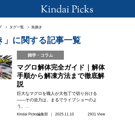
プ
タグ一覧
魚捌き
き」に関する記事一覧
雑学・コラム
マグロ解体完全ガイド｜解体
手順から解凍方法まで徹底解
説
巨大なマグロを職人が大包丁で切り分ける
——その迫力は、まるでライブショーのよ
う。...
Kindai Picks編集部 ｜ 2025.11.10
2931 View