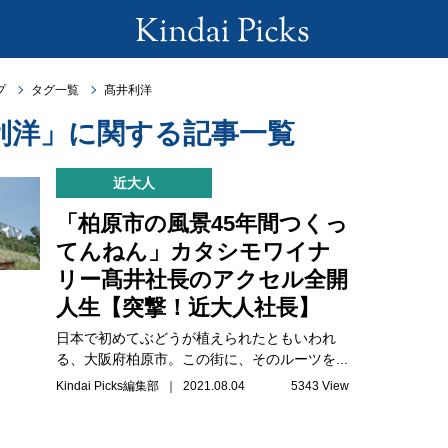
プ
タグ一覧
髙井利洋
利洋」に関する記事一覧
近大人
「柏原市の風景45年間つくっ
てんねん」カタシモワイナ
リー髙井社長のアクセル全開
人生【突撃！近大人社長】
日本で初めてぶどうが植えられたともいわれ
る、大阪府柏原市。この街に、そのルーツを...
Kindai Picks編集部 ｜ 2021.08.04
5343 View