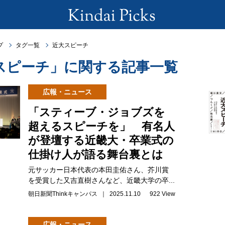
プ
タグ一覧
近大スピーチ
スピーチ」に関する記事一覧
広報・ニュース
「スティーブ・ジョブズを
超えるスピーチを」 有名人
が登壇する近畿大・卒業式の
仕掛け人が語る舞台裏とは
元サッカー日本代表の本田圭佑さん、芥川賞
を受賞した又吉直樹さんなど、近畿大学の卒...
朝日新聞Thinkキャンパス ｜ 2025.11.10
922 View
広報・ニュース