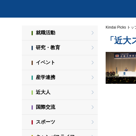
Kindai Picks トッ
就職活動
「近大
研究・教育
イベント
産学連携
近大人
国際交流
スポーツ