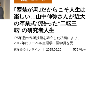
｢塞翁が馬｣だからこそ人生は
楽しい…山中伸弥さんが近大
の卒業式で語った"二転三
転"の研究者人生
iPS細胞の作製技術を確立した功績により、
2012年にノーベル生理学・医学賞を受...
東洋経済オンライン ｜ 2025.06.26
579 View