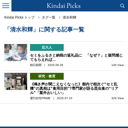
Kindai Picks トップ
タグ一覧
清水和輝
「清水和輝」に関する記事一覧
近大人
セミをふるさと納税の返礼品に 「なぜ？」と疑問感じ
てもらえれば…
朝日新聞 ｜ 2025.08.28
145 View
研究・教育
《鳴き声が聞こえなくなった》都内で相次ぐ“セミ乱
獲”の真相は“食用目的”?専門家が語る昆虫食の“リア
ル”「案外おいしい」
週刊女性PRIME ｜ 2025.07.23
329 View