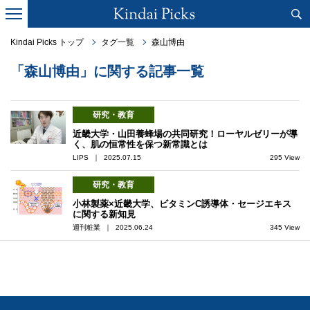
Kindai Picks トップ
タグ一覧
森山博由
「森山博由」に関する記事一覧
研究・教育
近畿大学・山田養蜂場の共同研究！ローヤルゼリーが導
く、肌の恒常性を保つ新常識とは
LIPS ｜ 2025.07.15
295 View
研究・教育
小林製薬×近畿大学、ビタミンC誘導体・セージエキス
に関する新知見
週刊粧業 ｜ 2025.06.24
345 View