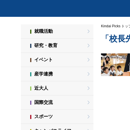
Kindai Picks トッ
就職活動
「校長
研究・教育
イベント
産学連携
近大人
国際交流
スポーツ