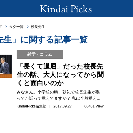
プ
タグ一覧
校長先生
先生」に関する記事一覧
雑学・コラム
「長くて退屈」だった校長先
生の話、大人になってから聞
くと面白いのか
みなさん。小学校の時、朝礼で校長先生が喋
ってた話って覚えてますか？ 私は全然覚え...
KindaiPicks編集部 ｜ 2017.09.27
66401 View