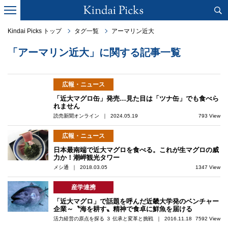
Kindai Picks トップ
タグ一覧
アーマリン近大
「アーマリン近大」に関する記事一覧
広報・ニュース
「近大マグロ缶」発売…見た目は「ツナ缶」でも食べら
れません
読売新聞オンライン ｜ 2024.05.19
793 View
広報・ニュース
日本最南端で近大マグロを食べる。これが生マグロの威
力か！潮岬観光タワー
メシ通 ｜ 2018.03.05
1347 View
産学連携
「近大マグロ」で話題を呼んだ近畿大学発のベンチャー
企業～〝海を耕す〟精神で食卓に鮮魚を届ける
活力経営の原点を探る ３ 伝承と変革と挑戦 ｜ 2016.11.18
7592 View