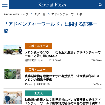
Kindai Picks トップ
タグ一覧
アドベンチャーワールド
「アドベンチャーワールド」に関する記事一
覧
広報・ニュース
メロン食べるゾウ 「なら近大農法」アドベンチャーワ
ールドと取り組むSDGs
朝日新聞デジタル ｜ 2022.06.03
776 View
広報・ニュース
農業副産物を動物のエサに有効活用 近大農学部がICT
メロンの摘果を提供
JAcom ｜ 2022.05.25
184 View
近大人
動物園の役割とは？世界屈指のパンダ繁殖数を誇るアド
ベンチャーワールド山本雅史社長の幸せの哲学【突撃！