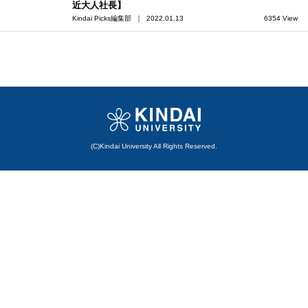
近大人社長】
Kindai Picks編集部 ｜ 2022.01.13
6354 View
(C)Kindai University All Rights Reserved.