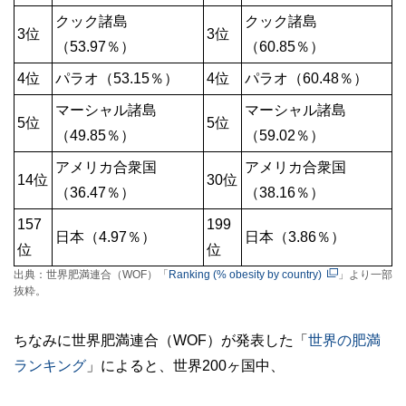
クック諸島
クック諸島
3位
3位
（53.97％）
（60.85％）
4位
パラオ（53.15％）
4位
パラオ（60.48％）
マーシャル諸島
マーシャル諸島
5位
5位
（49.85％）
（59.02％）
アメリカ合衆国
アメリカ合衆国
14位
30位
（36.47％）
（38.16％）
157
199
日本（4.97％）
日本（3.86％）
位
位
出典：世界肥満連合（WOF）「
Ranking (% obesity by country)
」より一部
抜粋。
ちなみに世界肥満連合（WOF）が発表した「
世界の肥満
ランキング
」によると、世界200ヶ国中、