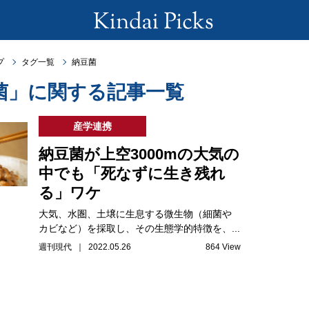
プ
タグ一覧
納豆菌
菌」に関する記事一覧
産学連携
納豆菌が上空3000mの大気の
中でも「死なずに生き残れ
る」ワケ
大気、水圏、土壌に生息する微生物（細菌や
カビなど）を採取し、その生態学的特徴を、...
週刊現代 ｜ 2022.05.26
864 View