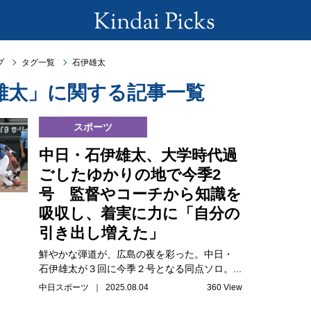
プ
タグ一覧
石伊雄太
雄太」に関する記事一覧
スポーツ
中日・石伊雄太、大学時代過
ごしたゆかりの地で今季2
号 監督やコーチから知識を
吸収し、着実に力に「自分の
引き出し増えた」
鮮やかな弾道が、広島の夜を彩った。中日・
石伊雄太が３回に今季２号となる同点ソロ。...
中日スポーツ ｜ 2025.08.04
360 View