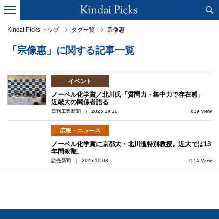
Kindai Picks トップ
タグ一覧
宗像惠
「宗像惠」に関する記事一覧
イベント
ノーベル化学賞／北川氏「質問力・集中力で存在感」
近畿大の関係者語る
日刊工業新聞 ｜ 2025.10.10
619 View
広報・ニュース
ノーベル化学賞に京都大・北川進特別教授。近大では13
年間教鞭。
読売新聞 ｜ 2025.10.08
7554 View