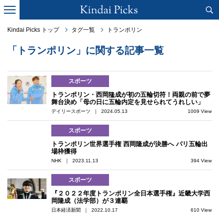
Kindai Picks トップ
タグ一覧
トランポリン
「トランポリン」に関する記事一覧
スポーツ
トランポリン・西岡隆成が初の五輪切符！両親の前で夢
舞台決め「母の日に五輪内定を見せられてうれしい」
デイリースポーツ ｜ 2024.05.13
1009 View
スポーツ
トランポリン世界選手権 西岡隆成が決勝へ パリ五輪出
場枠獲得
NHK ｜ 2023.11.13
394 View
スポーツ
『２０２２年度トランポリン全日本選手権』近畿大学西
岡隆成（法学部）が３連覇
日本経済新聞 ｜ 2022.10.17
610 View