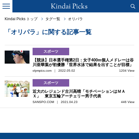
Kindai Picks トップ
タグ一覧
オリパラ
「オリパラ」に関する記事一覧
スポーツ
【競泳】日本選手権第2日：女子400m個人メドレーは谷
川亜華葉が初優勝「世界水泳で結果を出すことが目標」
olympics.com ｜ 2022.05.02
1204 View
スポーツ
近大のレジェンド古川高晴「モチベーションはＭＡ
Ｘ」 東京五輪アーチェリー男子代表
SANSPO.COM ｜ 2021.04.23
446 View